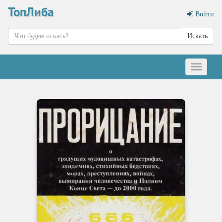
ТопЛиба
Войти
Искать
Меню