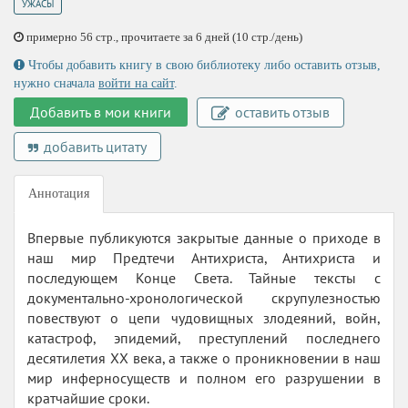
УЖАСЫ
примерно 56 стр., прочитаете за 6 дней (10 стр./день)
Чтобы добавить книгу в свою библиотеку либо оставить отзыв,
нужно сначала
войти на сайт
.
Добавить в мои книги
оставить отзыв
добавить цитату
Аннотация
Впервые публикуются закрытые данные о приходе в
наш мир Предтечи Антихриста, Антихриста и
последующем Конце Света. Тайные тексты с
документально-хронологической скрупулезностью
повествуют о цепи чудовищных злодеяний, войн,
катастроф, эпидемий, преступлений последнего
десятилетия XX века, а также о проникновении в наш
мир инферносуществ и полном его разрушении в
кратчайшие сроки.