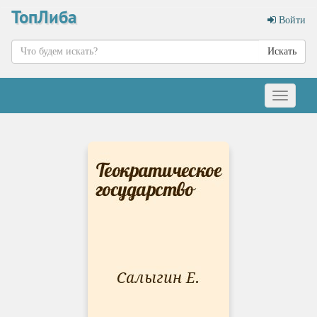
ТопЛиба
Войти
Искать
Меню