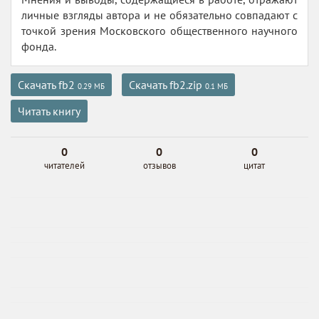
личные взгляды автора и не обязательно совпадают с
точкой зрения Московского общественного научного
фонда.
Скачать fb2
Скачать fb2.zip
0.29 МБ
0.1 МБ
Читать книгу
0
0
0
читателей
отзывов
цитат