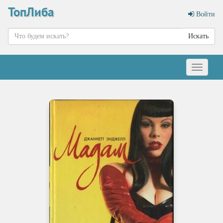
ТопЛиба
Войти
Искать
Меню