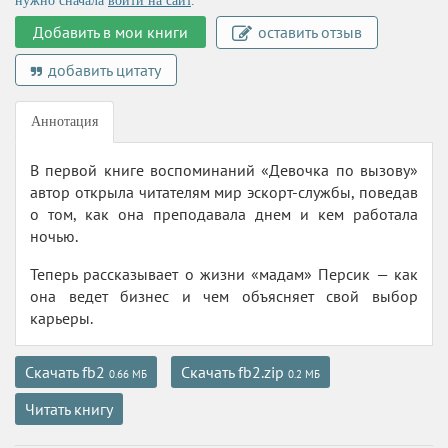
нужно сначала
войти на сайт
.
Добавить в мои книги
оставить отзыв
добавить цитату
Аннотация
В первой книге воспоминаний «Девочка по вызову»
автор открыла читателям мир эскорт-службы, поведав
о том, как она преподавала днем и кем работала
ночью.
Теперь рассказывает о жизни «мадам» Персик — как
она ведет бизнес и чем объясняет свой выбор
карьеры.
Скачать fb2
Скачать fb2.zip
0.66 МБ
0.2 МБ
Читать книгу