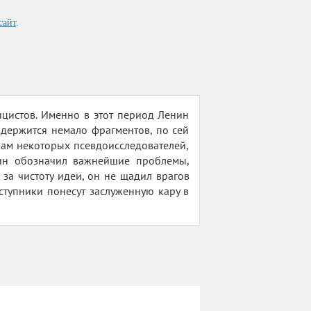
сайт
.
ицистов. Именно в этот период Ленин
одержится немало фрагментов, по сей
ам некоторых псевдоисследователей,
нин обозначил важнейшие проблемы,
за чистоту идеи, он не щадил врагов
ступники понесут заслуженную кару в