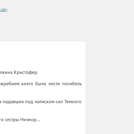
сайт
.
олкина Кристофер.
 жребием коего было нести погибель
м падавших под натиском сил Темного
его сестры Ниэнор…