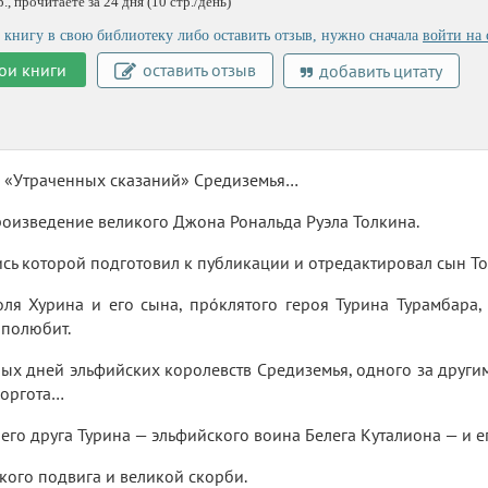
, прочитаете за 24 дня (10 стр./день)
 книгу в свою библиотеку либо оставить отзыв, нужно сначала
войти на 
ои книги
оставить отзыв
добавить цитату
 «Утраченных сказаний» Средиземья…
оизведение великого Джона Рональда Руэла Толкина.
ись которой подготовил к публикации и отредактировал сын Т
ля Хурина и его сына, прóклятого героя Турина Турамбара,
 полюбит.
ых дней эльфийских королевств Средиземья, одного за други
Моргота…
его друга Турина — эльфийского воина Белега Куталиона — и 
кого подвига и великой скорби.