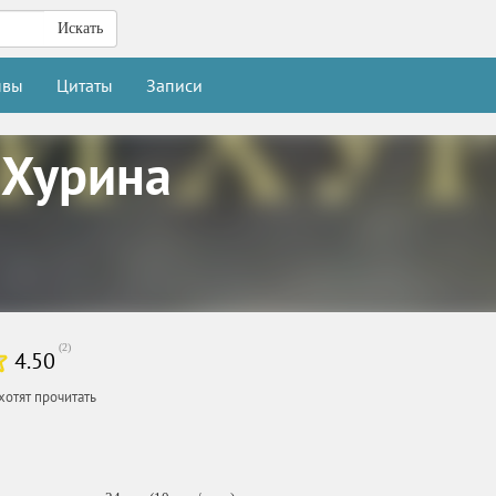
Искать
ывы
Цитаты
Записи
 Хурина
(
2
)
4.50
хотят прочитать