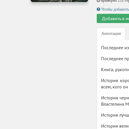
примерно 231 стр.
Чтобы добавить
Добавить в м
Аннотация
Последнее из
Последнее пр
Книга, рукоп
История коро
всем, кого он
История черн
Властелина 
История лучш
История вели