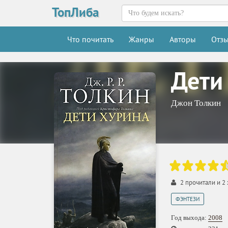
ТопЛиба
Что почитать
Жанры
Авторы
Отз
Дети
Джон Толкин
2
прочитали и
2
ФЭНТЕЗИ
Год выхода:
2008