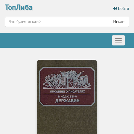
ТопЛиба
Войти
Искать
Меню