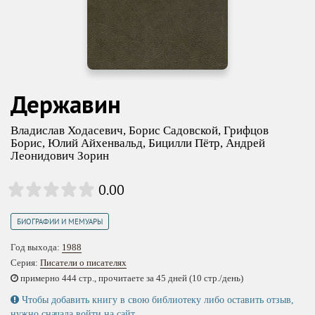
Державин
Владислав Ходасевич
,
Борис Садовской
,
Грифцов
Борис
,
Юлий Айхенвальд
,
Бицилли Пётр
,
Андрей
Леонидович Зорин
0.00
БИОГРАФИИ И МЕМУАРЫ
Год выхода:
1988
Серия:
Писатели о писателях
примерно 444 стр., прочитаете за 45 дней (10 стр./день)
Чтобы добавить книгу в свою библиотеку либо оставить отзыв,
нужно сначала
войти на сайт
.