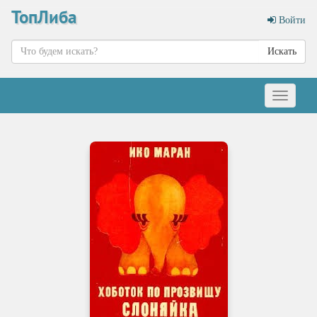
ТопЛиба
Войти
Искать
Меню