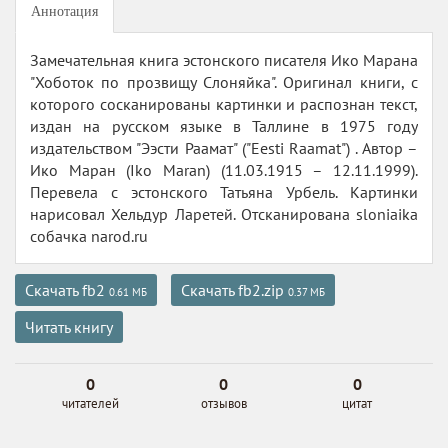
Аннотация
Замечательная книга эстонского писателя Ико Марана
"Хоботок по прозвищу Слоняйка". Оригинал книги, с
которого сосканированы картинки и распознан текст,
издан на русском языке в Таллине в 1975 году
издательством "Ээсти Раамат" ("Eesti Raamat") . Автор –
Ико Маран (Iko Maran) (11.03.1915 – 12.11.1999).
Перевела с эстонского Татьяна Урбель. Картинки
нарисовал Хельдур Ларетей. Отсканирована sloniaika
собачка narod.ru
Скачать fb2
Скачать fb2.zip
0.61 МБ
0.37 МБ
Читать книгу
0
0
0
читателей
отзывов
цитат