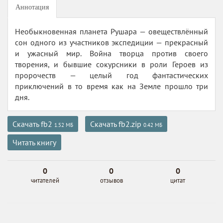
Аннотация
Необыкновенная планета Рушара — овеществлённый
сон одного из участников экспедиции — прекрасный
и ужасный мир. Война творца против своего
творения, и бывшие сокурсники в роли Героев из
пророчеств — целый год фантастических
приключений в то время как на Земле прошло три
дня.
Скачать fb2
Скачать fb2.zip
1.52 МБ
0.42 МБ
Читать книгу
0
0
0
читателей
отзывов
цитат