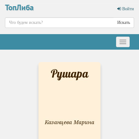
ТопЛиба
Войти
Искать
Меню