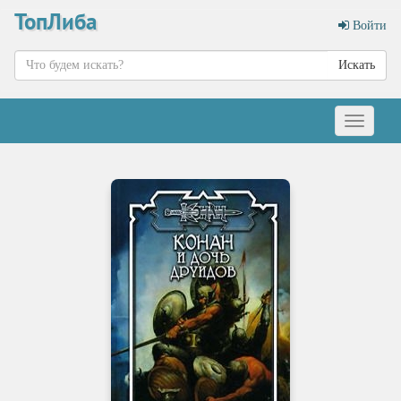
ТопЛиба
Войти
Искать
Меню