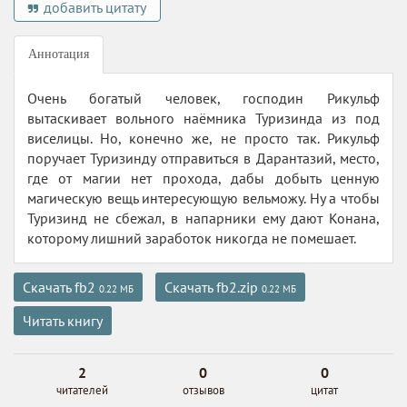
добавить цитату
Аннотация
Очень богатый человек, господин Рикульф
вытаскивает вольного наёмника Туризинда из под
виселицы. Но, конечно же, не просто так. Рикульф
поручает Туризинду отправиться в Дарантазий, место,
где от магии нет прохода, дабы добыть ценную
магическую вещь интересующую вельможу. Ну а чтобы
Туризинд не сбежал, в напарники ему дают Конана,
которому лишний заработок никогда не помешает.
Скачать fb2
Скачать fb2.zip
0.22 МБ
0.22 МБ
Читать книгу
2
0
0
читателей
отзывов
цитат