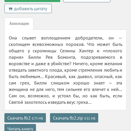
добавить цитату
Аннотация
Она слывет воплощением добродетели, он —
скопищем всевозможных пороков. Что может быть
общего у скромницы Селины Хантер и «плохого
парня» Билли Рея Бомонта, подозреваемого в
воровстве и даже в убийстве? Ничего, кроме желания
отведать заветного плода, кроме стремления любить и
быть любимым… Красивый, как дьявол, опасный, как
сам грех, Билли слишком хорошо знает — эта
женщина не для него, тем сильнее его влечет к ней…
Сам он, возможно, и устоял бы, но как быть, если
Святой захотелось изведать вкус греха…
Скачать fb2
Скачать fb2.zip
0.73 МБ
0.31 МБ
Читать книгу