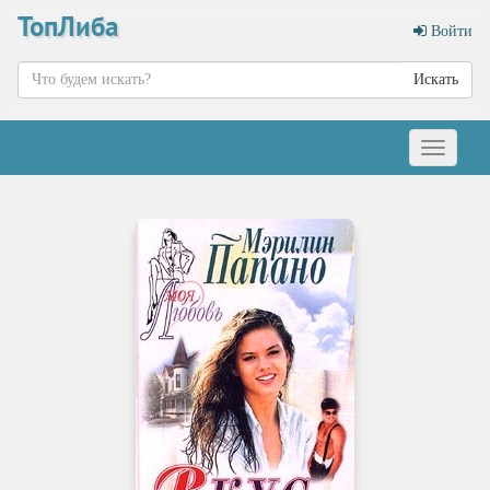
ТопЛиба
Войти
Искать
Меню