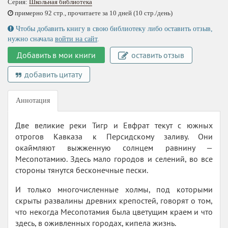
Серия:
Школьная библиотека
примерно 92 стр., прочитаете за 10 дней (10 стр./день)
Чтобы добавить книгу в свою библиотеку либо оставить отзыв,
нужно сначала
войти на сайт
.
Добавить в мои книги
оставить отзыв
добавить цитату
Аннотация
Две великие реки Тигр и Евфрат текут с южных
отрогов Кавказа к Персидскому заливу. Они
окаймляют выжженную солнцем равнину —
Месопотамию. Здесь мало городов и селений, во все
стороны тянутся бесконечные пески.
И только многочисленные холмы, под которыми
скрыты развалины древних крепостей, говорят о том,
что некогда Месопотамия была цветущим краем и что
здесь, в оживленных городах, кипела жизнь.