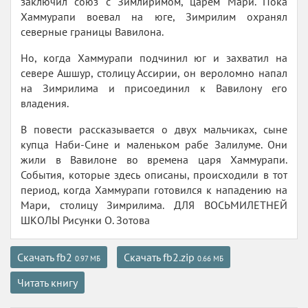
заключил союз с Зимлиримом, царем Mаpи. Пока
Хаммурапи воевал на юге, Зимрилим охранял
северные границы Вавилона.
Но, когда Хаммурапи подчинил юг и захватил на
севере Ашшур, столицу Ассирии, он вероломно напал
на Зимрилима и присоединил к Вавилону его
владения.
В повести рассказывается о двух мальчиках, сыне
купца Наби-Сине и маленьком рабе Залилуме. Они
жили в Вавилоне во времена царя Хаммурапи.
События, которые здесь описаны, происходили в тот
период, когда Хаммурапи готовился к нападению на
Мари, столицу Зимрилима. ДЛЯ ВОСЬМИЛЕТНЕЙ
ШКОЛЫ Рисунки О. Зотова
Скачать fb2
Скачать fb2.zip
0.97 МБ
0.66 МБ
Читать книгу