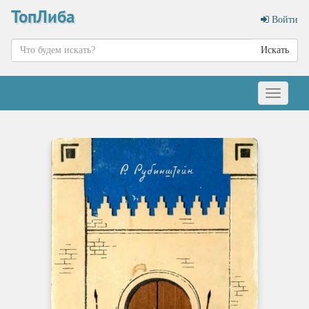
ТопЛиба
Войти
Искать
Меню