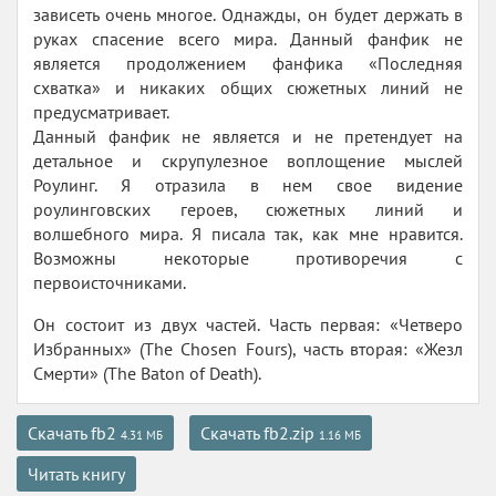
зависеть очень многое. Однажды, он будет держать в
руках спасение всего мира. Данный фанфик не
является продолжением фанфика «Последняя
схватка» и никаких общих сюжетных линий не
предусматривает.
Данный фанфик не является и не претендует на
детальное и скрупулезное воплощение мыслей
Роулинг. Я отразила в нем свое видение
роулинговских героев, сюжетных линий и
волшебного мира. Я писала так, как мне нравится.
Возможны некоторые противоречия с
первоисточниками.
Он состоит из двух частей. Часть первая: «Четверо
Избранных» (The Chosen Fours), часть вторая: «Жезл
Смерти» (The Baton of Death).
Скачать fb2
Скачать fb2.zip
4.31 МБ
1.16 МБ
Читать книгу