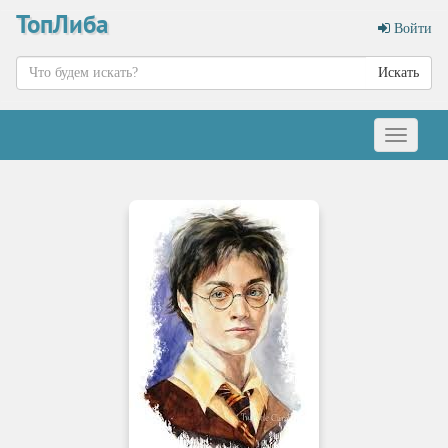
ТопЛиба
Войти
Искать
Меню