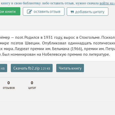
 книгу в свою библиотеку либо оставить отзыв, нужно сначала
войти на 
ои книги
оставить отзыв
добавить цитату
рёмер — поэт. Родился в 1931 году, вырос в Стокгольме. Психо
 мире поэтов Швеции. Опубликовал одиннадцать поэтически
х мира. Лауреат премии им. Бельмана (1966), премии им. Петр
е. Был номинирован на Нобелевскую премию по литературе.
Скачать fb2.zip
Читать книгу
3 КБ
2.25 КБ
0
0
отзывов
цитат