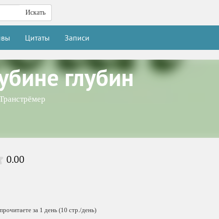
Искать
ывы
Цитаты
Записи
лубине глубин
 Транстрёмер
0.00
прочитаете за 1 день (10 стр./день)