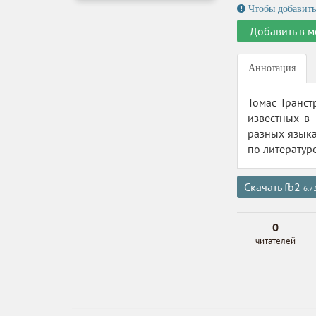
Чтобы добавить
Добавить в м
Аннотация
Томас Транст
известных в
разных языка
по литератур
Скачать fb2
6.7
0
читателей