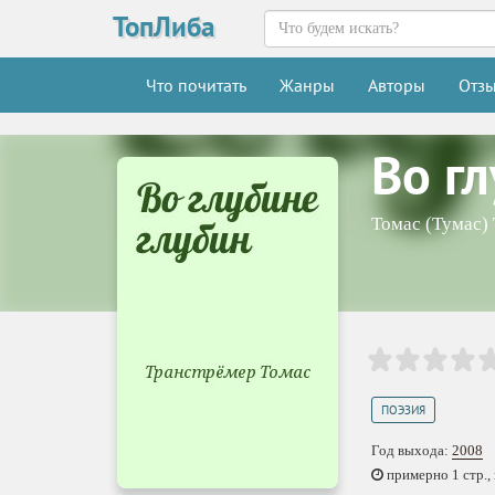
ТопЛиба
Что почитать
Жанры
Авторы
Отз
Во г
Томас (Тумас)
ПОЭЗИЯ
Год выхода:
2008
примерно 1 стр., 