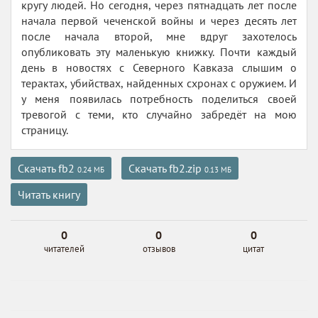
кругу людей. Но сегодня, через пятнадцать лет после
начала первой чеченской войны и через десять лет
после начала второй, мне вдруг захотелось
опубликовать эту маленькую книжку. Почти каждый
день в новостях с Северного Кавказа слышим о
терактах, убийствах, найденных схронах с оружием. И
у меня появилась потребность поделиться своей
тревогой с теми, кто случайно забредёт на мою
страницу.
Скачать fb2
Скачать fb2.zip
0.24 МБ
0.13 МБ
Читать книгу
0
0
0
читателей
отзывов
цитат