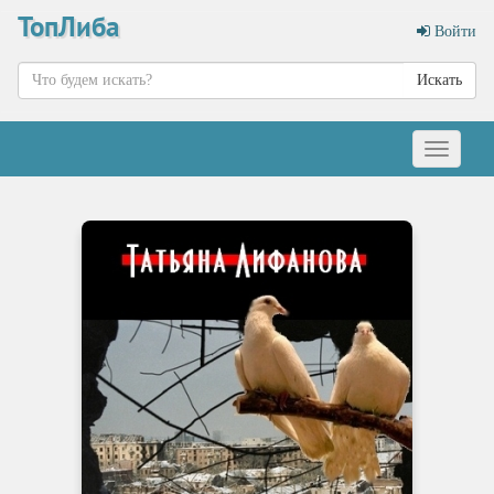
ТопЛиба
Войти
Искать
Меню