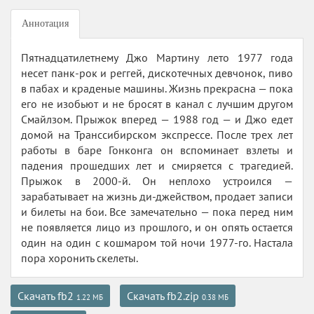
Аннотация
Пятнадцатилетнему Джо Мартину лето 1977 года
несет панк-рок и реггей, дискотечных девчонок, пиво
в пабах и краденые машины. Жизнь прекрасна — пока
его не изобьют и не бросят в канал с лучшим другом
Смайлзом. Прыжок вперед — 1988 год — и Джо едет
домой на Транссибирском экспрессе. После трех лет
работы в баре Гонконга он вспоминает взлеты и
падения прошедших лет и смиряется с трагедией.
Прыжок в 2000-й. Он неплохо устроился —
зарабатывает на жизнь ди-джейством, продает записи
и билеты на бои. Все замечательно — пока перед ним
не появляется лицо из прошлого, и он опять остается
один на один с кошмаром той ночи 1977-го. Настала
пора хоронить скелеты.
Скачать fb2
Скачать fb2.zip
1.22 МБ
0.38 МБ