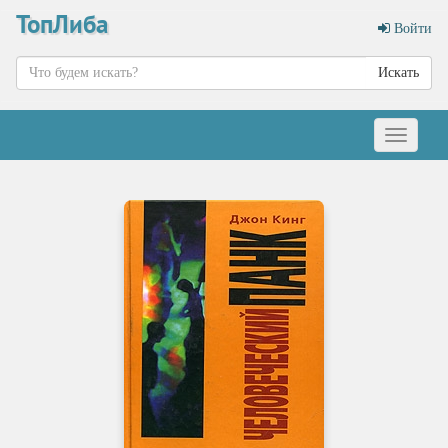
ТопЛиба
Войти
Искать
Меню