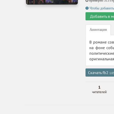
примерно 313 стр.
Чтобы добавить
Добавить в м
Аннотация
В романе сов
на фоне соб
политические
оригинальная
Скачать fb2
1.0
1
читателей