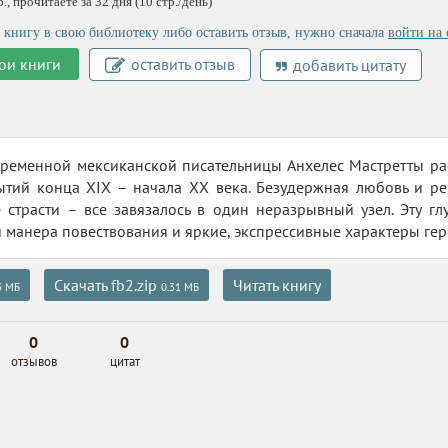
, прочитаете за 32 дня (10 стр./день)
 книгу в свою библиотеку либо оставить отзыв, нужно сначала
войти на 
ои книги
оставить отзыв
добавить цитату
ременной мексиканской писательницы Анхелес Мастретты рас
ытий конца XIX – начала XX века. Безудержная любовь и р
 страсти – все завязалось в один неразрывный узел. Эту гл
 манера повествования и яркие, экспрессивные характеры гер
Скачать fb2.zip
Читать книгу
3 МБ
0.31 МБ
0
0
отзывов
цитат