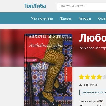
ТопЛиба
Что почитать
Жанры
Авторы
Отз
Любо
Анхелес Мастр
1
прочитал
СОВРЕМЕННАЯ ПРОЗ
Год выхода:
2004