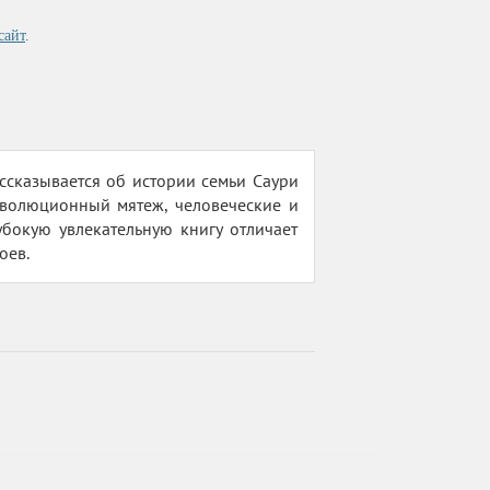
сайт
.
сказывается об истории семьи Саури
еволюционный мятеж, человеческие и
убокую увлекательную книгу отличает
оев.