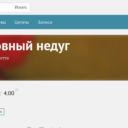
Искать
ывы
Цитаты
Записи
вный недуг
етта
(
1
)
4.00
А