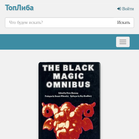
ТопЛиба
Войти
Искать
Меню