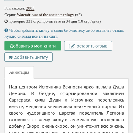
Год выхода:
2005
Серия:
Warcraft: war of the ancients trilogy
(#2)
примерно 331 стр., прочитаете за 34 дня (10 стр./день)
Чтобы добавить книгу в свою библиотеку либо оставить отзыв,
нужно сначала
войти на сайт
.
Добавить в мои книги
оставить отзыв
добавить цитату
Аннотация
Над центром Источника Вечности ярко пылала Душа
Демона. В бездне, сформированной заклятием
Саргераса, силы Души и Источника переплелись
вместе, медленно увеличивая неизменный портал. Из
своего чудовищного царства повелитель Легиона
готовился к своему входу в эту желанную последнюю
добычу. Скоро, очень скоро, он уничтожит всю жизнь,
само ее существование… и затем он продолжит путь к