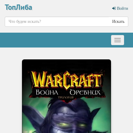
ТопЛиба
Войти
Искать
Меню