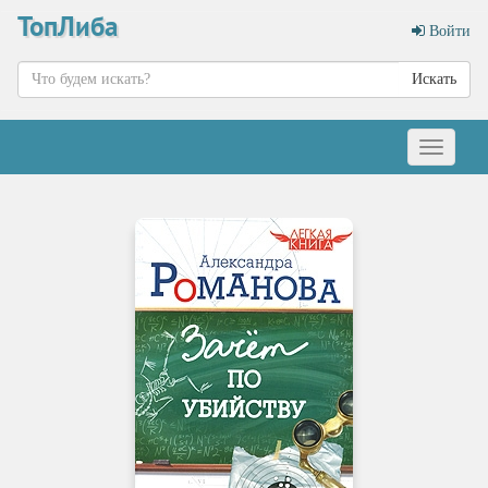
ТопЛиба
Войти
Искать
Меню