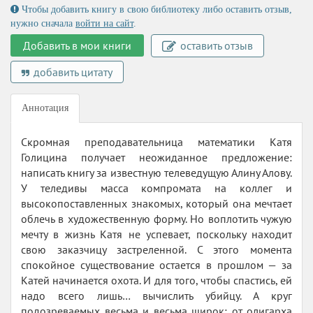
Чтобы добавить книгу в свою библиотеку либо оставить отзыв,
нужно сначала
войти на сайт
.
Добавить в мои книги
оставить отзыв
добавить цитату
Аннотация
Скромная преподавательница математики Катя
Голицина получает неожиданное предложение:
написать книгу за известную телеведущую Алину Алову.
У теледивы масса компромата на коллег и
высокопоставленных знакомых, который она мечтает
облечь в художественную форму. Но воплотить чужую
мечту в жизнь Катя не успевает, поскольку находит
свою заказчицу застреленной. С этого момента
спокойное существование остается в прошлом — за
Катей начинается охота. И для того, чтобы спастись, ей
надо всего лишь… вычислить убийцу. А круг
подозреваемых весьма и весьма широк: от олигарха