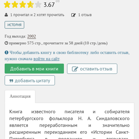
(
3
)
3.67
1
прочитал и
2
хотят прочитать
1
отзыв
ИСТОРИЯ
Год выхода:
2002
примерно 575 стр., прочитаете за 58 дней (10 стр./день)
Чтобы добавить книгу в свою библиотеку либо оставить отзыв,
нужно сначала
войти на сайт
.
Добавить в мои книги
оставить отзыв
добавить цитату
Аннотация
Книга известного писателя и собирателя
петербургского фольклора Н. А. Синдаловского
является переработанным и значительно
расширенным переизданием его «Истории Санкт-
Петербурга в преданиях и легендах»,