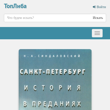
ТопЛиба
Войти
Искать
Меню