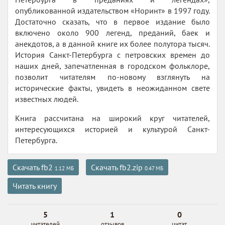
опубликованной издательством «Норинт» в 1997 году.
Достаточно сказать, что в первое издание было
включено около 900 легенд, преданий, баек и
анекдотов, а в данной книге их более полутора тысяч.
История Санкт-Петербурга с петровских времен до
наших дней, запечатленная в городском фольклоре,
позволит читателям по-новому взглянуть на
исторические факты, увидеть в неожиданном свете
известных людей.
Книга рассчитана на широкий круг читателей,
интересующихся историей и культурой Санкт-
Петербурга.
Скачать fb2
Скачать fb2.zip
1.12 МБ
0.47 МБ
Читать книгу
5
1
0
читателей
отзывов
цитат