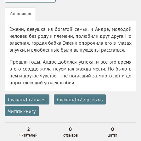
Аннотация
Эжени, девушка из богатой семьи, и Андре, молодой
человек без роду и племени, полюбили друг друга. Но
властная, гордая бабка Эжени опорочила его в глазах
внучки, и влюбленные были вынуждены расстаться.
Прошли годы, Андре добился успеха, и все это время
в его сердце жила неуемная жажда мести. Но было в
нем и другое чувство – не погасший за много лет и до
поры тлеющий уголек любви…
Скачать fb2
Скачать fb2.zip
0.43 МБ
0.13 МБ
Читать книгу
2
0
0
читателей
отзывов
цитат