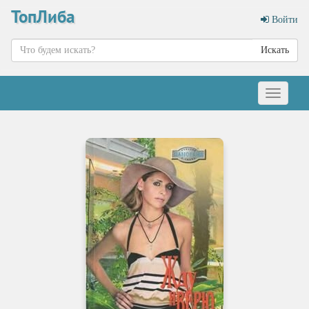
ТопЛиба
Войти
Искать
Меню