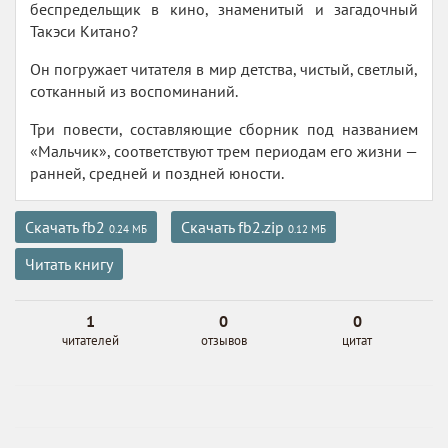
беспредельщик в кино, знаменитый и загадочный
Такэси Китано?
Он погружает читателя в мир детства, чистый, светлый,
сотканный из воспоминаний.
Три повести, составляющие сборник под названием
«Мальчик», соответствуют трем периодам его жизни —
ранней, средней и поздней юности.
Скачать fb2
Скачать fb2.zip
0.24 МБ
0.12 МБ
Читать книгу
1
0
0
читателей
отзывов
цитат