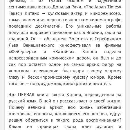
фильмы, с их сухим юмором и задумчивой
сентиментальностью. Дональд Ричи, «The Japan Times»
Такэси Китано — культовый актер и кинорежиссер,
самая знаменитая персона в японском кинематографе
последних десятилетий. Его уникальные работы
получили широкое признание как в Японии, так и за
границей. Он — обладатель Золотого и Серебряного
Льва Венецианского кинофестиваля за фильмы
«Фейерверк» и «Затойчи». Китано наделен
непревзойденным комическим даром, он был и до
сих пор остается одной из самых ярких фигур на
японском телевидении благодаря своему острому
глазу и бескомпромиссному чувству юмора. Кроме
того, он — поэт, художник, кинокритик и писатель.
Это ПЕРВАЯ книга Такэси Китано, переведенная на
русский язык. В ней он рассказывает о своей жизни.
Почему великий артист, всю жизнь избегавший
ответов на вопросы, касающиеся его детства, вдруг
решил обратиться к такого рода воспоминаниям?
Каков на страницах своих книг хулиган и