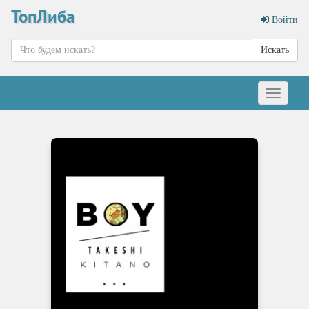
ТопЛиба
Войти
Искать
Меню