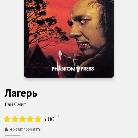
Лагерь
Гай Смит
(
1
)
5.00
4
хотят прочитать