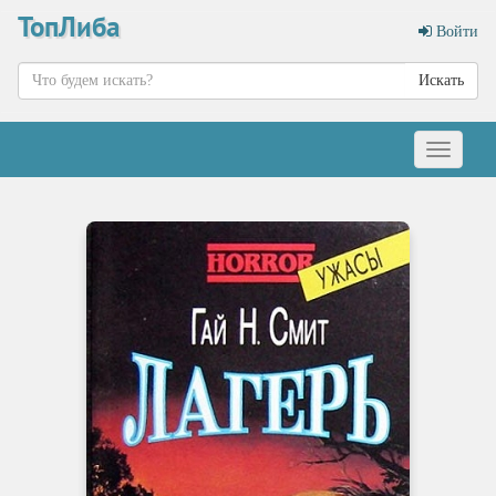
ТопЛиба
Войти
Искать
Меню