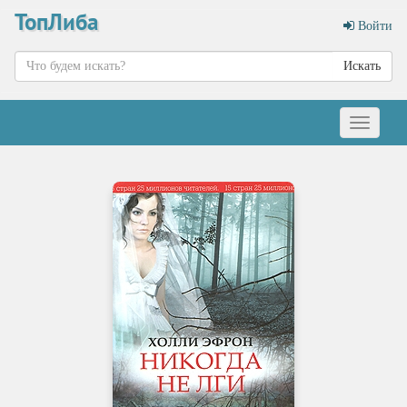
ТопЛиба
Войти
Искать
Меню