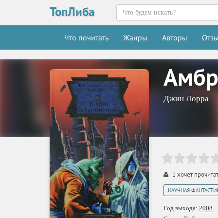
ТопЛиба
Что почитать
Жанры
Авторы
Отз
Амбр
Джин Лорра
1
хочет прочита
НАУЧНАЯ ФАНТАСТИ
Год выхода:
2008