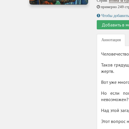
Серия:
Война за ед
примерно 249 стр.
Чтобы добавить
Добавить в м
Аннотация
Человечество
Таков грядущ
жертв.
Вот уже мног
Но если по
невозможен?
Над этой заг
Этот вопрос 