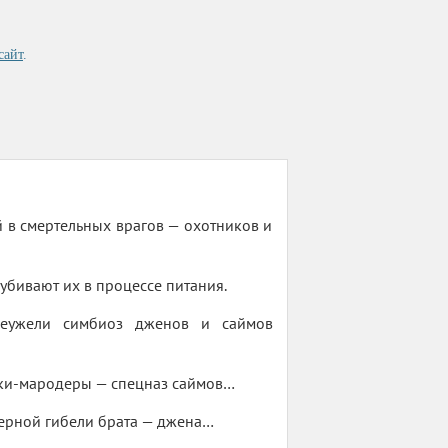
сайт
.
 в смертельных врагов — охотников и
убивают их в процессе питания.
Неужели симбиоз дженов и саймов
ники-мародеры — спецназ саймов…
 верной гибели брата — джена…