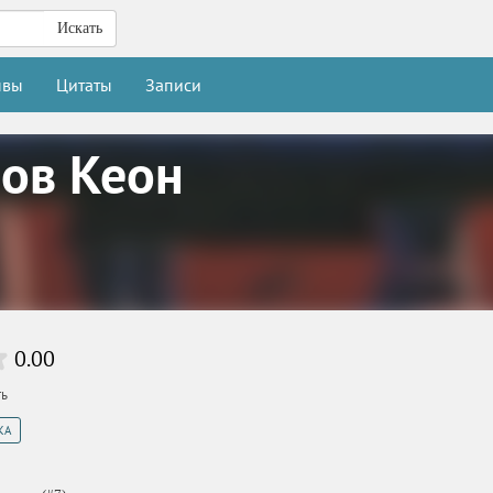
Искать
ывы
Цитаты
Записи
ов Кеон
0.00
ть
КА