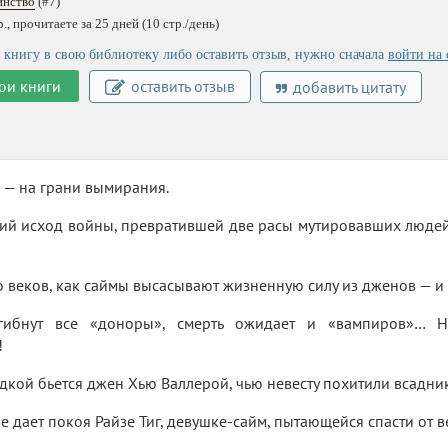
инство
(#7)
, прочитаете за 25 дней (10 стр./день)
 книгу в свою библиотеку либо оставить отзыв, нужно сначала
войти на 
ои книги
оставить отзыв
добавить цитату
 — на грани вымирания.
ий исход войны, превратившей две расы мутировавших людей
о веков, как саймы высасывают жизненную силу из дженов — и 
гибнут все «доноры», смерть ожидает и «вампиров»… 
!
адкой бьется джен Хью Валлерой, чью невесту похитили всад
не дает покоя Райзе Тиг, девушке-сайм, пытающейся спасти от