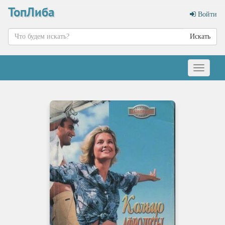
ТопЛиба
Войти
Искать
Меню