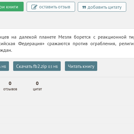
ои книги
оставить отзыв
добавить цитату
нцев на далекой планете Мезля борется с реакционной т
сийская Федерация» сражаются против ограбления, религи
аждан.
Скачать fb2.zip
Читать книгу
6 МБ
0.5 МБ
0
0
отзывов
цитат