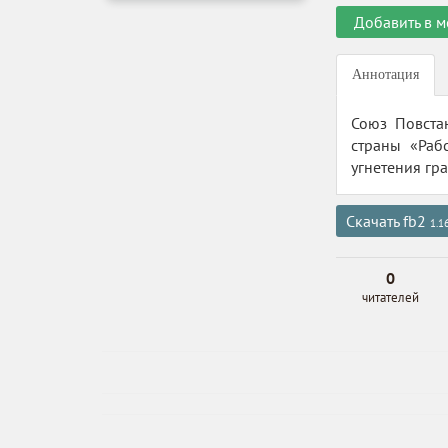
Добавить в м
Аннотация
Союз Повста
страны «Раб
угнетения гр
Скачать fb2
1.1
0
читателей