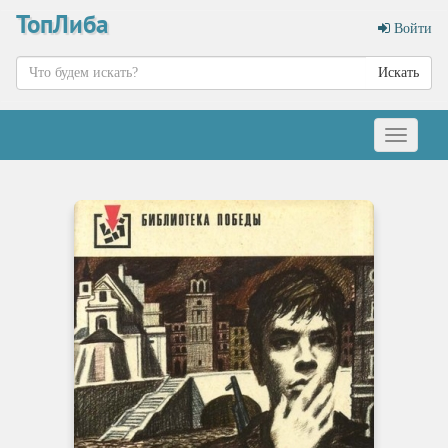
ТопЛиба
Войти
Искать
Меню