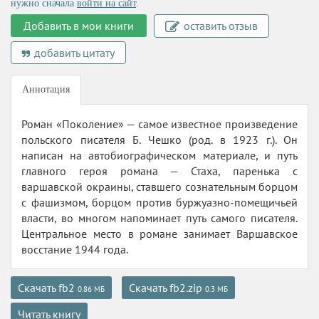
нужно сначала
войти на сайт
.
Добавить в мои книги
оставить отзыв
добавить цитату
Аннотация
Роман «Поколение» — самое известное произведение
польского писателя Б. Чешко (род. в 1923 г.). Он
написан на автобиографическом материале, и путь
главного героя романа — Стаха, паренька с
варшавской окраины, ставшего сознательным борцом
с фашизмом, борцом против буржуазно-помещичьей
власти, во многом напоминает путь самого писателя.
Центральное место в романе занимает Варшавское
восстание 1944 года.
Скачать fb2
Скачать fb2.zip
0.86 МБ
0.3 МБ
Читать книгу