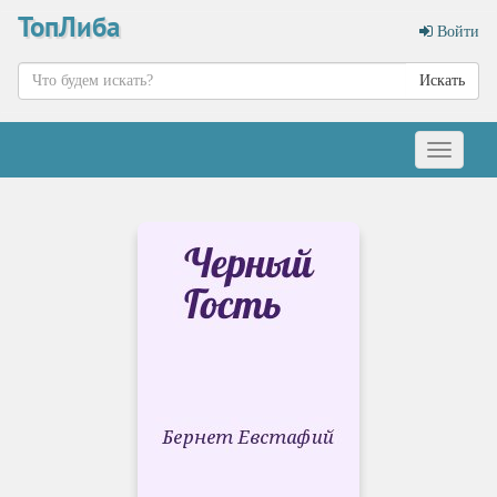
ТопЛиба
Войти
Искать
Меню