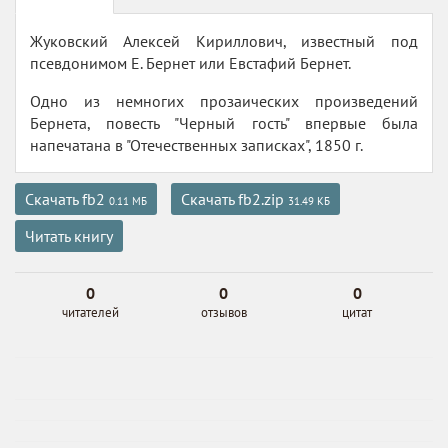
Жуковский Алексей Кириллович, известный под
псевдонимом Е. Бернет или Евстафий Бернет.
Одно из немногих прозаических произведений
Бернета, повесть "Черный гость" впервые была
напечатана в "Отечественных записках", 1850 г.
Скачать fb2
Скачать fb2.zip
0.11 МБ
31.49 КБ
Читать книгу
0
0
0
читателей
отзывов
цитат