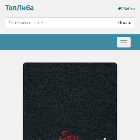
ТопЛиба
Войти
Искать
Меню