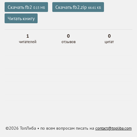
Скачать fb2
Скачать fb2.zip
0.15 МБ
66.61 КБ
Читать книгу
1
0
0
читателей
отзывов
цитат
©2026 ТопЛиба • по всем вопросам писать на
contact@topliba.com