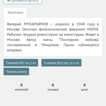
добавить цитату
Аннотация
Валерий МУХАРЬЯМОВ — родился в 1948 году в
Москве. Окончил филологический факультет МОПИ.
Работает вторым режиссером на киностудии. Живет в
Москве. Автор пьесы “Последняя любовь”,
поставленной в Монреале. Проза публикуется
впервые.
Скачать fb2
Скачать fb2.zip
90.22 КБ
28.13 КБ
Читать книгу
0
0
0
читателей
отзывов
цитат