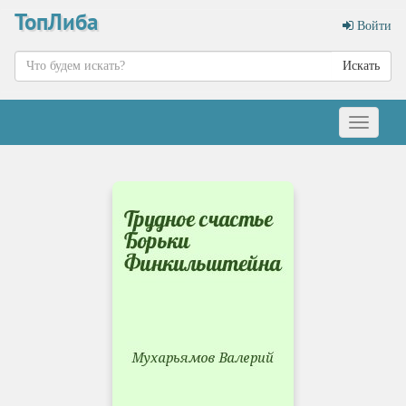
ТопЛиба
Войти
Искать
Меню