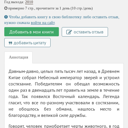
Год выхода:
2010
примерно 7 стр., прочитаете за 1 день (10 стр./день)
Чтобы добавить книгу в свою библиотеку либо оставить отзыв,
нужно сначала
войти на сайт
.
Добавить в мои книги
оставить отзыв
добавить цитату
Аннотация
Давным-давно, целых пять тысяч лет назад, в Древнем
Китае собрал Небесный император зверей и устроил
состязание. Победителям он обещал возможность
один раз в двенадцать лет править на земле в течение
года. Так появился Восточный календарь. Легенда
гласит, что все по-разному участвовали в состязании,
не обошлось без обмана, нашлось место и
благородству, и великой силе дружбы.
Говорят, человек приобретает черты животного, в год