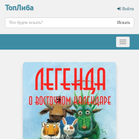
ТопЛиба
Войти
Искать
Меню