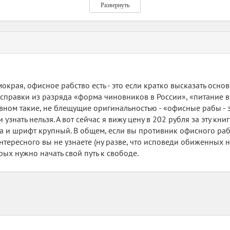
к существования галерно-корпоративной каторги в России нашл
Развернуть
нт", "лидерство", "мотивация", хотя перед нами яркий пример д
, легкая и точная книга, доставляющая острый баттхерт корпо
унская - нытик, не пожелавший закусить удила, чтобы расчисти
е еще высоко. Кредиты ведь надо отдавать, а то до пенсии не ус
мокрая, офисное рабство есть - это если кратко высказать основ
 ваши любимые работодатели.
 справки из разряда «форма чиновников в России», «питание в
овном такие, не блещущие оригинальностью - «офисные рабы -
узнать нельзя. А вот сейчас я вижу цену в 202 рубля за эту кни
а и шрифт крупный. В общем, если вы противник офисного рабст
интересного вы не узнаете (ну разве, что исповеди обиженных н
орых нужно начать свой путь к свободе.