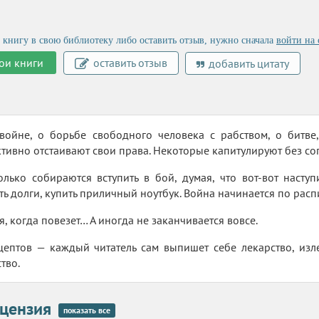
 книгу в свою библиотеку либо оставить отзыв, нужно сначала
войти на 
ои книги
оставить отзыв
добавить цитату
 войне, о борьбе свободного человека с рабством, о битве
тивно отстаивают свои права. Некоторые капитулируют без со
лько собираются вступить в бой, думая, что вот-вот насту
ть долги, купить приличный ноутбук. Война начинается по расп
, когда повезет… А иногда не заканчивается вовсе.
ецептов — каждый читатель сам выпишет себе лекарство, из
тво.
цензия
показать все