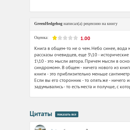
отрицать очевидное, что за столь долгий сро
своими именами?
Почему-то в тегах к ней стоят "тайм-менеджме
GreenHedgehog
написал(а) рецензию на книгу
«Код завинчивания» - блестящая, остроумная
кипиайщикам здесь, в рецензиях. Для них Драг
1.00
Оценка:
Им хочется передать: вджобывайте, тети, солнц
Книга в общем-то не о чем. Небо синее, вода 
выжмут как лимон задолго до нее и выбросят
рассказы очевидцев, еще 3\10 - исторические
1\10 - это мысли автора. Причем мысли в осн
синдромом». В общем - ничего нового из книги 
книги - это приблизительно меньше сантиметр
Если вы его сторонник - то опять же - ничего 
задумывались - то есть места и получше, с кот
Цитаты
показать все