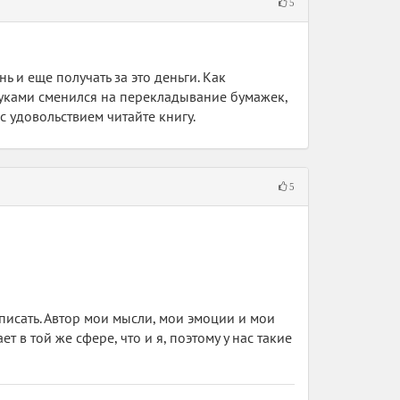
5
 и еще получать за это деньги. Как
 руками сменился на перекладывание бумажек,
с удовольствием читайте книгу.
5
аписать. Автор мои мысли, мои эмоции и мои
 в той же сфере, что и я, поэтому у нас такие
дивительно, неужели люди настолько склонны