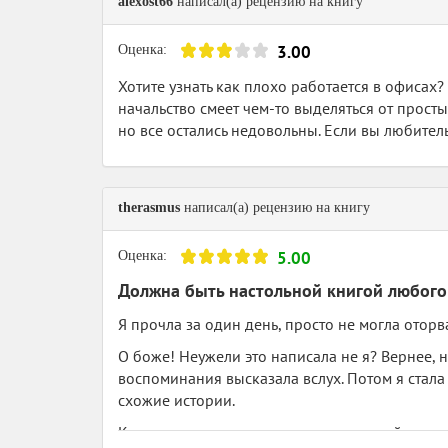
alexost66
написал(а) рецензию на книгу
3.00
Оценка:
Хотите узнать как плохо работается в офисах
начальство смеет чем-то выделяться от прост
но все остались недовольны. Если вы любитель
therasmus
написал(а) рецензию на книгу
5.00
Оценка:
Должна быть настольной книгой любого
Я прочла за один день, просто не могла оторва
О боже! Неужели это написала не я? Вернее, н
воспоминания высказала вслух. Потом я стала 
схожие истории.
Как это ни странно, я не нашла никакой похо