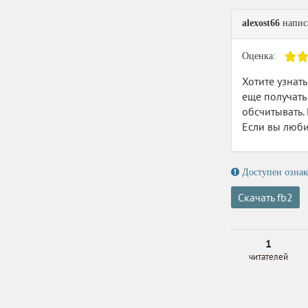
alexost66
написа
Оценка:
Хотите узнат
еще получать 
обсчитывать.
Если вы люби
Доступен ознак
Скачать fb2
1
читателей