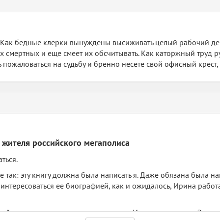
? Как бедные клерки вынуждены высиживать целый рабочий день
ых смертных и еще смеет их обсчитывать. Как каторжный труд
 пожаловаться на судьбу и бренно несете свой офисный крест, 
 жителя российского мегаполиса
ться.
е так: эту книгу должна была написать я. Даже обязана была н
интересоваться ее биографией, как и ожидалось, Ирина работает
жей литературы на данную тему, книга Ирины уникальна. Это у