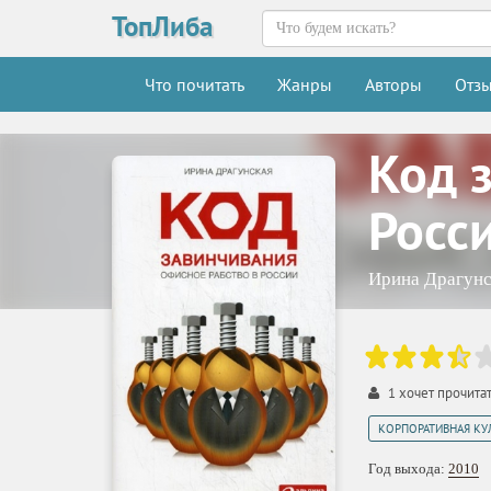
ТопЛиба
Что почитать
Жанры
Авторы
Отз
Код 
Росс
Ирина Драгунс
1
хочет прочита
КОРПОРАТИВНАЯ КУ
Год выхода:
2010