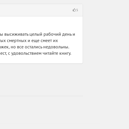
5
ны высиживать целый рабочий день и
стых смертных и еще смеет их
жек, но все остались недовольны.
ст, с удовольствием читайте книгу.