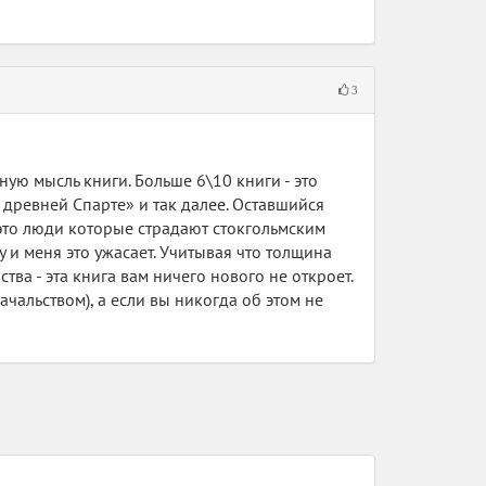
ась только одна девушка, назвавшая вещи
емотиватора и дауншифтинга.
3
ративным рабам, эйч-арам и прочим идейным
ть себе дорогу по карьерной лестнице.
пеете. Упс, вы до нее и не доживете - вас
ную мысль книги. Больше 6\10 книги - это
 древней Спарте» и так далее. Оставшийся
 это люди которые страдают стокгольмским
гу и меня это ужасает. Учитывая что толщина
ва - эта книга вам ничего нового не откроет.
ачальством), а если вы никогда об этом не