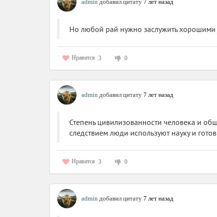
admin
добавил цитату
7 лет назад
Но любой рай нужно заслужить хорошими 
Нравится
3
0
admin
добавил цитату
7 лет назад
Степень цивилизованности человека и общ
следствием люди используют науку и готов
Нравится
3
0
admin
добавил цитату
7 лет назад