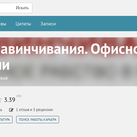
Искать
ывы
Цитаты
Записи
завинчивания. Офисно
ии
кая
(
18
)
3.39
ть
1
отзыв
и
3
рецензии
,
ЛЬТУРА
ПОИСК РАБОТЫ, КАРЬЕРА