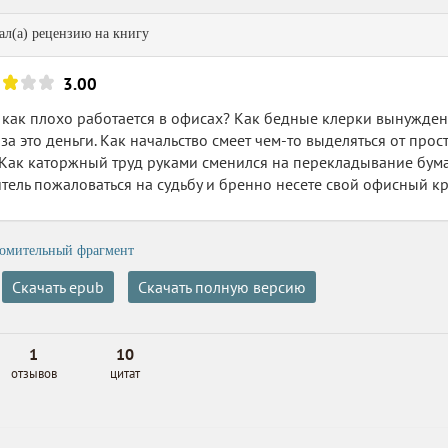
л(а) рецензию на книгу
3.00
ь как плохо работается в офисах? Как бедные клерки вынужде
за это деньги. Как начальство смеет чем-то выделяться от про
 Как каторжный труд руками сменился на перекладывание бума
тель пожаловаться на судьбу и бренно несете свой офисный кре
омительный фрагмент
Скачать epub
Скачать полную версию
1
10
отзывов
цитат