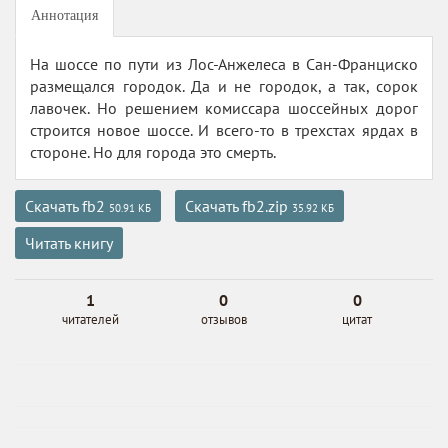
Аннотация
На шоссе по пути из Лос-Анжелеса в Сан-Франциско
размещался городок. Да и не городок, а так, сорок
лавочек. Но решением комиссара шоссейных дорог
строится новое шоссе. И всего-то в трехстах ярдах в
стороне. Но для города это смерть.
Скачать fb2
Скачать fb2.zip
50.91 КБ
35.92 КБ
Читать книгу
1
0
0
читателей
отзывов
цитат