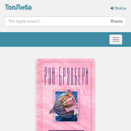
ТопЛиба
Войти
Искать
Меню