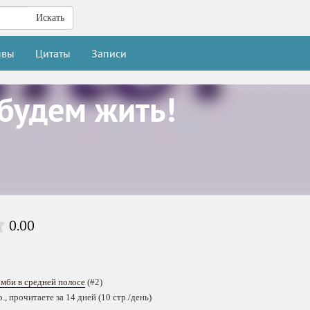
Искать
ывы
Цитаты
Записи
 будем жить!
0.00
мби в средней полосе
(#2)
, прочитаете за 14 дней (10 стр./день)