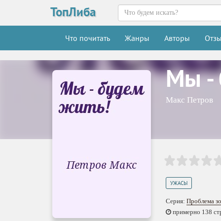
ТопЛиба
Что почитать
Жанры
Авторы
Отз
Мы -
Макс Петров
УЖАСЫ
Серия:
Проблема зо
примерно 138 стр.