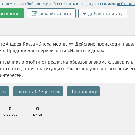
 книгу в свою библиотеку либо оставить отзыв, нужно сначала
войти на 
ои книги
оставить отзыв
добавить цитату
ге Андрея Круза «Эпоха мёртвых». Действие происходит парал
иях. Продолжение первой части «Наши все дома».
 я планирую отойти от реализма образов знакомых, завернуть
ро своих», а писать ситуацию. Иначе получится психологичес
интересен.
Скачать fb2.zip
Читать книгу
5 МБ
0.11 МБ
0
0
отзывов
цитат