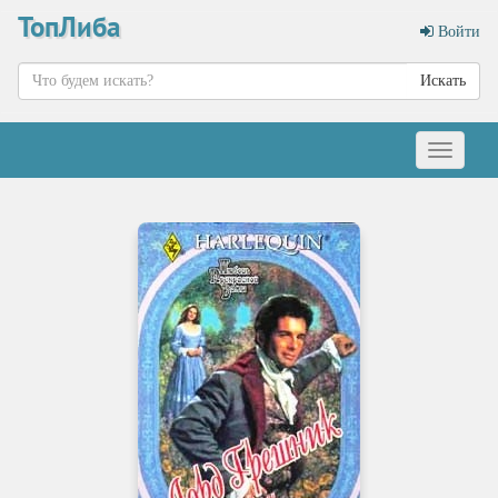
ТопЛиба
Войти
Искать
Меню