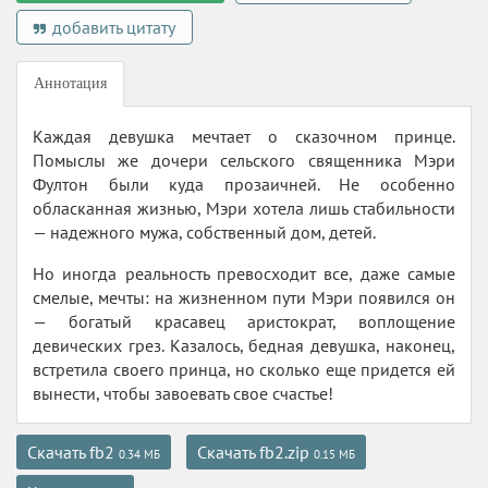
добавить цитату
Аннотация
Каждая девушка мечтает о сказочном принце.
Помыслы же дочери сельского священника Мэри
Фултон были куда прозаичней. Не особенно
обласканная жизнью, Мэри хотела лишь стабильности
— надежного мужа, собственный дом, детей.
Но иногда реальность превосходит все, даже самые
смелые, мечты: на жизненном пути Мэри появился он
— богатый красавец аристократ, воплощение
девических грез. Казалось, бедная девушка, наконец,
встретила своего принца, но сколько еще придется ей
вынести, чтобы завоевать свое счастье!
Скачать fb2
Скачать fb2.zip
0.34 МБ
0.15 МБ