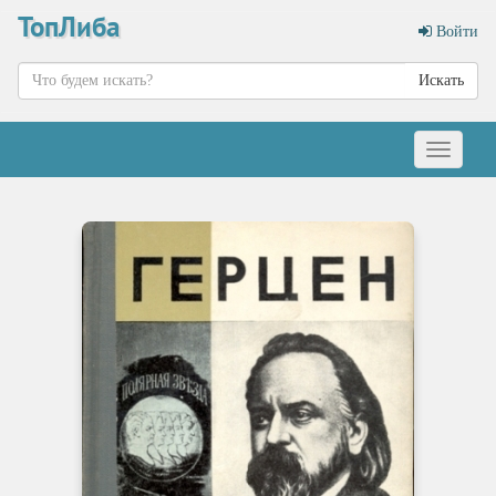
ТопЛиба
Войти
Искать
Меню