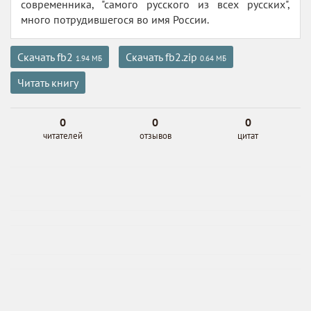
современника, "самого русского из всех русских",
много потрудившегося во имя России.
Скачать fb2
Скачать fb2.zip
1.94 МБ
0.64 МБ
Читать книгу
0
0
0
читателей
отзывов
цитат