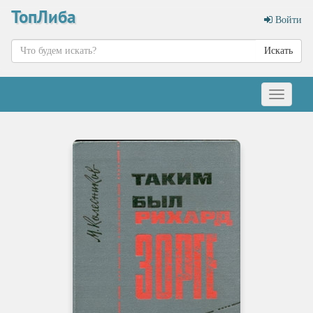
ТопЛиба
Войти
Искать
Меню