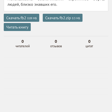
людей, близко знавших его.
Скачать fb2
Скачать fb2.zip
0.89 МБ
0.3 МБ
Читать книгу
0
0
0
читателей
отзывов
цитат