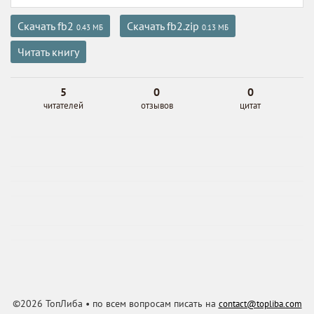
Скачать fb2
Скачать fb2.zip
0.43 МБ
0.13 МБ
Читать книгу
5
0
0
читателей
отзывов
цитат
©2026 ТопЛиба • по всем вопросам писать на
contact@topliba.com