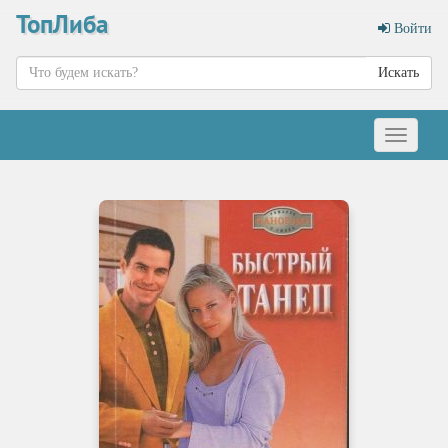
ТопЛиба
Войти
Искать
Меню