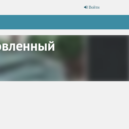
Войти
овленный