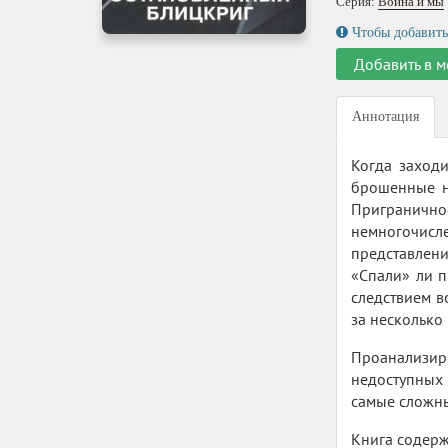
Серия:
Война и мы
Чтобы добавить
Добавить в м
Аннотация
Когда заход
брошенные н
Приграничн
немногочисл
представлени
«Спали» ли 
следствием в
за несколько
Проанализир
недоступных 
самые сложны
Книга содерж