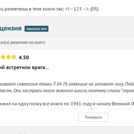
 размечены в теле книги так: <!-- 123 -->. (DS)
цензия
показать все
ал(а) рецензию на книгу
4.50
ий встретили врага...
ивают советские танки Т-34-76 завязшие на заливном лугу. Пойм
ласть. Они застряли около важного шоссе, поэтому стали "геро
ожил на одну полку все книги по 1941 году и началу Великой 
дов, как совершенно незнакомых, так и требующих вниматель
ушедшем году, так и написанные по свежим следам - есть любо
Развернуть
ельно. На полгода чтения точно хватит. А пока начну новую сер
 сражении, заново прочитав его книги 2009-11 годов о начале