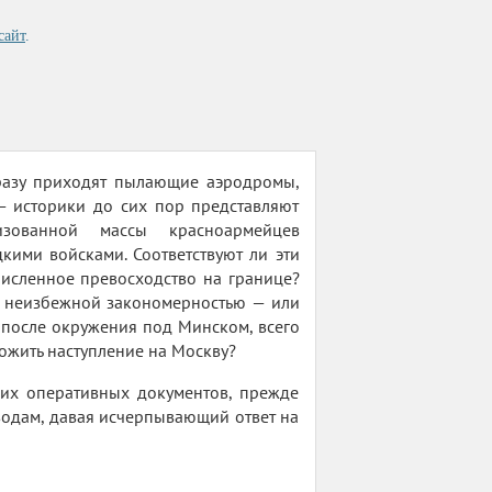
сайт
.
сразу приходят пылающие аэродромы,
 историки до сих пор представляют
зованной массы красноармейцев
ими войсками. Соответствуют ли эти
численное превосходство на границе?
 неизбежной закономерностью — или
после окружения под Минском, всего
ложить наступление на Москву?
ких оперативных документов, прежде
водам, давая исчерпывающий ответ на