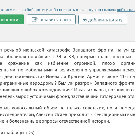
 книгу в свою библиотеку либо оставить отзыв, нужно сначала
войти на 
ои книги
оставить отзыв
добавить цитату
ит речь об июньской катастрофе Западного фронта, на ум 
а обочинах новейшие Т-34 и КВ, понурые толпы пленных —
ое сражение как избиение огромной, плохо органи
енными, но мобильными и великолепно управляемыми немецк
я действительности? Имела ли Красная Армия в июне 41-го 
приграничные аэродромы? Был ли разгром Западного фронта
опиющих ошибок командования? И как из хаоса, возникшего 
 недель вырос устойчивый фронт, заставивший гитлеровцев от
овав колоссальный объем не только советских, но и немец
исследователям, Алексей Исаев приходит к сенсационным вы
е и болезненные вопросы отечественной истории.
ит таблицы. (DS)