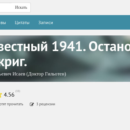
Искать
ывы
Цитаты
Записи
вестный 1941. Остан
криг.
ьевич Исаев (Доктор Гильотен)
(
18
)
4.56
отят прочитать
3
рецензии