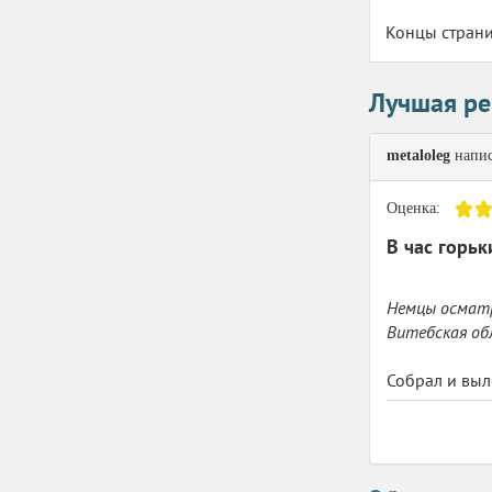
Концы страниц
Лучшая ре
metaloleg
напис
Оценка:
В час горьк
Немцы осматр
Витебская об
Собрал и выл
десятков тру
буквально в 
о нем обязат
Приграничном