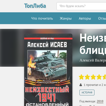
ТопЛиба
Что почитать
Жанры
Авторы
Отз
Неиз
блиц
Алексей Валер
1
прочитал и
2
х
ИСТОРИЯ
Год выхода:
2010