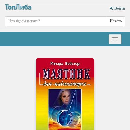
ТопЛиба
Войти
Искать
Меню