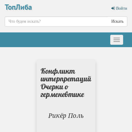
ТопЛиба
Войти
Искать
Меню