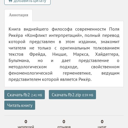
добавить цитату
Аннотация
Книга виднейшего философа современности Поля
Рикёра «Конфликт интерпретаций», полный перевод
которой представлен в этом издании, знакомит
читателя не только с оригинальным толкованием
текстов Фрейда, Ницше, Маркса, Хайдеггера,
Бультмана, но и дает представление о
методологическом подходе, свойственном
феноменологической герменевтике, ведущим
представителем которой является Рикёр.
Скачать fb2
Скачать fb2.zip
2.41 МБ
0.59 МБ
Читать книгу
0
0
0
читателей
отзывов
цитат