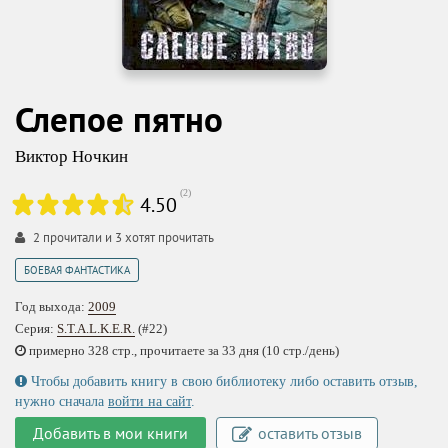
Слепое пятно
Виктор Ночкин
(
2
)
4.50
2
прочитали и
3
хотят прочитать
БОЕВАЯ ФАНТАСТИКА
Год выхода:
2009
Серия:
S.T.A.L.K.E.R.
(#22)
примерно 328 стр., прочитаете за 33 дня (10 стр./день)
Чтобы добавить книгу в свою библиотеку либо оставить отзыв,
нужно сначала
войти на сайт
.
Добавить в мои книги
оставить отзыв