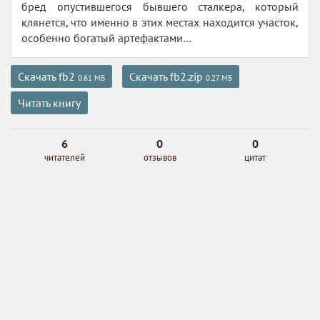
бред опустившегося бывшего сталкера, который
клянется, что именно в этих местах находится участок,
особенно богатый артефактами…
Скачать fb2
Скачать fb2.zip
0.61 МБ
0.27 МБ
Читать книгу
6
0
0
читателей
отзывов
цитат