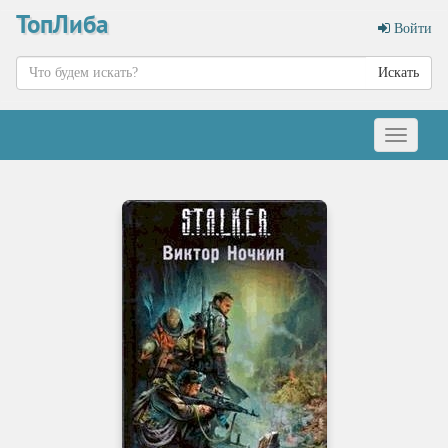
ТопЛиба
Войти
Искать
Меню