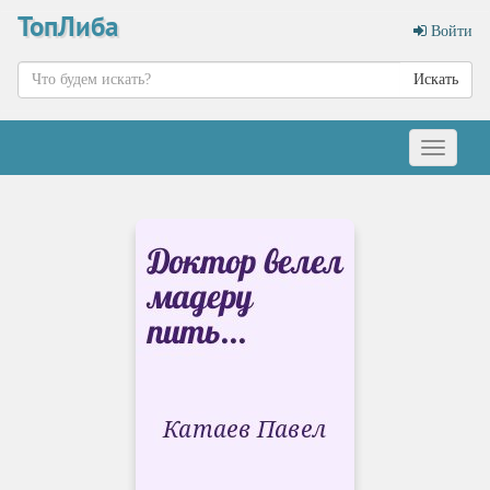
ТопЛиба
Войти
Искать
Меню