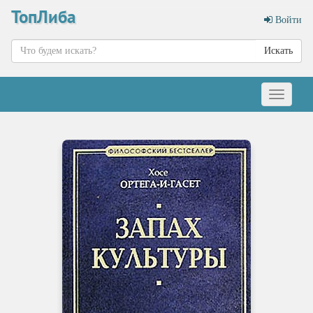
ТопЛиба
Войти
Искать
Меню