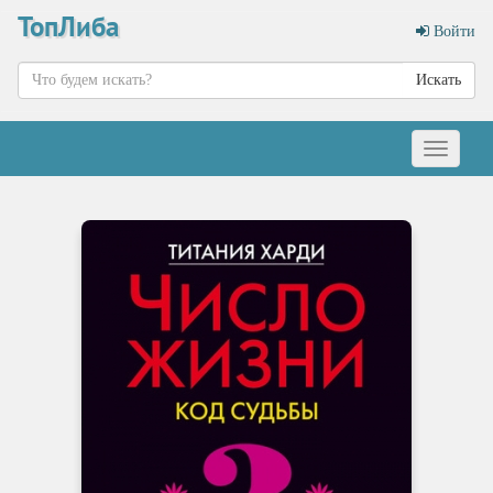
ТопЛиба
Войти
Искать
Меню