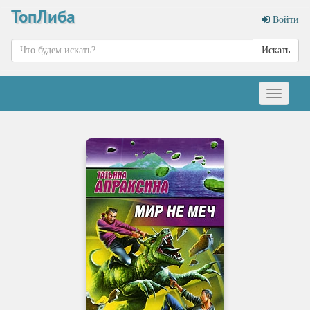
ТопЛиба
Войти
Искать
Меню