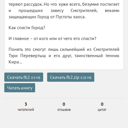
теряют рассудок. Но что хуже всего, безумие постигает
и прошедших завесу Смотрителей, веками
защищающих Город от Пустоты хаоса.
Как спасти Город?
И главное – от кого или от чего его спасти?
Понять это смогут лишь сильнейший из Смотрителей
Тэри Перевертыш и его друг, таинственный тенник
Кира…
Скачать fb2
Скачать fb2.zip
0.9 МБ
0.28 МБ
Читать книгу
3
0
0
читателей
отзывов
цитат