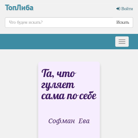
ТопЛиба
Войти
Искать
Меню