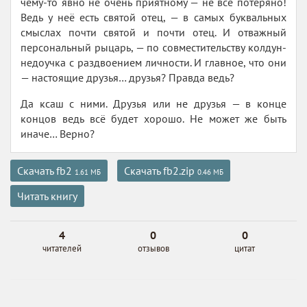
чему-то явно не очень приятному — не всё потеряно!
Ведь у неё есть святой отец, — в самых буквальных
смыслах почти святой и почти отец. И отважный
персональный рыцарь, — по совместительству колдун-
недоучка с раздвоением личности. И главное, что они
— настоящие друзья… друзья? Правда ведь?
Да ксаш с ними. Друзья или не друзья — в конце
концов ведь всё будет хорошо. Не может же быть
иначе… Верно?
Скачать fb2
Скачать fb2.zip
1.61 МБ
0.46 МБ
Читать книгу
4
0
0
читателей
отзывов
цитат