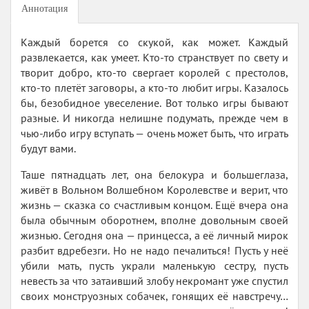
Аннотация
Каждый борется со скукой, как может. Каждый
развлекается, как умеет. Кто-то странствует по свету и
творит добро, кто-то свергает королей с престолов,
кто-то плетёт заговоры, а кто-то любит игры. Казалось
бы, безобидное увеселение. Вот только игры бывают
разные. И никогда нелишне подумать, прежде чем в
чью-либо игру вступать — очень может быть, что играть
будут вами.
Таше пятнадцать лет, она белокура и большеглаза,
живёт в Вольном Волшебном Королевстве и верит, что
жизнь — сказка со счастливым концом. Ещё вчера она
была обычным оборотнем, вполне довольным своей
жизнью. Сегодня она — принцесса, а её личный мирок
разбит вдребезги. Но не надо печалиться! Пусть у неё
убили мать, пусть украли маленькую сестру, пусть
невесть за что затаивший злобу некромант уже спустил
своих монструозных собачек, гонящих её навстречу…