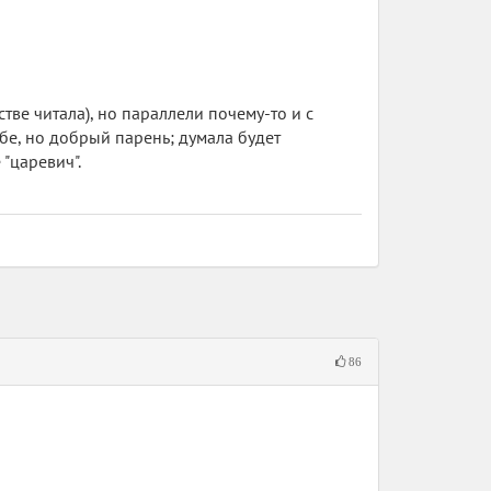
я, энергичная, не чуждая
Тигра бесила манера Хорька говорить
тве читала), но параллели почему-то и с
бе, но добрый парень; думала будет
 бы ей путать «дурашливый» и
 "царевич".
, на это редактор есть. Фраза же
86