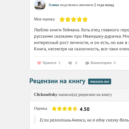
Во всём же о
Алина
поделилась мнением
2 года назад
парадоксальн
штампами).
Моя оценка:
Люблю книги Геймана. Хоть отец главного геро
(
подкат
)
русскими сказками про Иванушку-дурачка. Мне
Возможно, пе
интересный рост личности, и он есть, но как в 
«дурацкий», 
Книга, несмотря на сказочность, все-таки очен
Но шмыган
Нравится
Комментариев
3
0
0
меня и вовсе
Рецензии на книгу
показать все
Clickosoftsky
написал(а) рецензию на книгу
4.50
Оценка:
Если разозлишь Ананси, ни в одну сказку бол