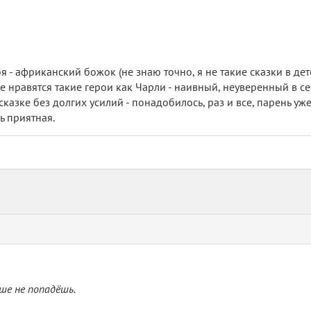
стальном это отличная увлекательная книжка, яркая, хулиганска
ого юмора (отдельное спасибо милахе Гейману за эпизод, где 
я - африканский божок (не знаю точно, я не такие сказки в детс
 нравятся такие герои как Чарли - наивный, неуверенный в се
ревод Комаринец действительно не первый сорт. Не следовало
сказке без долгих усилий - понадобилось, раз и все, парень уже
«удовлетворительный» и «удовлетворённый», но, в конце концов
ь приятная.
ье переросло в
плачь
 убила. «До новых
встречь
», ога >_
ьше не попадёшь.