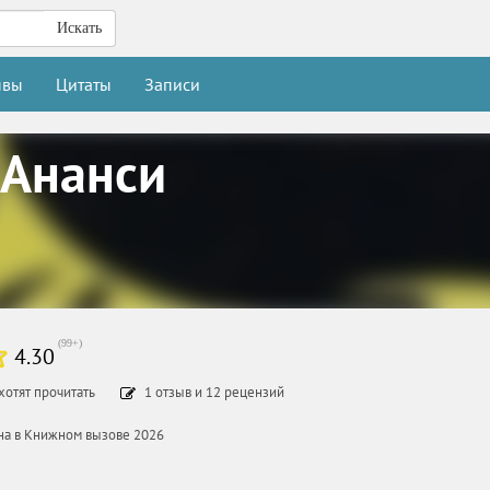
Искать
ывы
Цитаты
Записи
 Ананси
(
99+
)
4.30
хотят прочитать
1
отзыв
и
12
рецензий
ана в Книжном вызове 2026