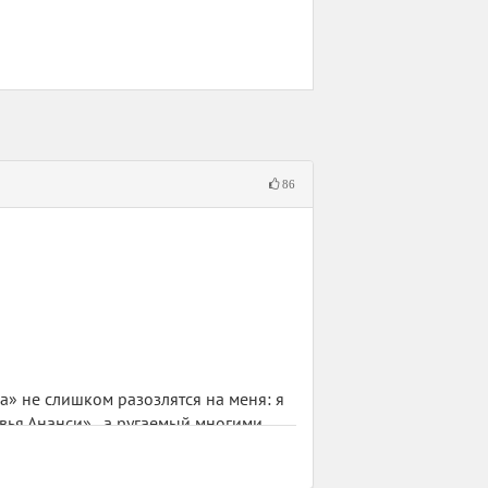
86
а» не слишком разозлятся на меня: я
ья Ананси» , а ругаемый многими
той
, знаете ли, а мне хотелось хоть раз