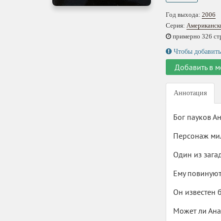
Год выхода:
2006
Серия:
Американск
примерно 326 стр.
Чтобы добавить
Добавить в м
Аннотация
Бог пауков Ан
Персонаж мил
Один из зага
Ему повинуют
Он известен 
Может ли Ана