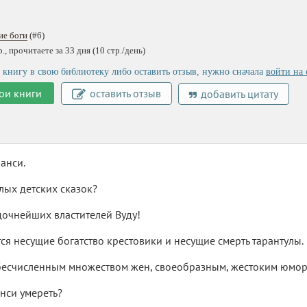
ие боги
(#6)
, прочитаете за 33 дня (10 стр./день)
 книгу в свою библиотеку либо оставить отзыв, нужно сначала
войти на 
ои книги
оставить отзыв
добавить цитату
анси.
ых детских сказок?
дочнейших властителей Вуду!
ся несущие богатство крестовики и несущие смерть тарантулы.
бесчисленным множеством жен, своеобразным, жестоким юмор
нси умереть?