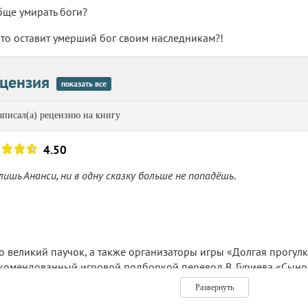
бще умирать боги?
что оставит умерший бог своим наследникам?!
цензия
показать все
писал(а) рецензию на книгу
4.50
лишь Ананси, ни в одну сказку больше не попадёшь.
то великий паучок, а также организаторы игры «Долгая прогулк
комендованный игровой подборкой перевод В. Гуриева «Сынов
омаринец «Дети Ананси».
За неимением гербовой пишем на прос
Развернуть
ь бумажную книгу.