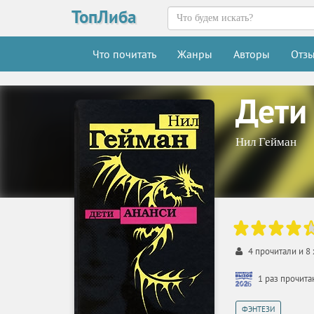
ТопЛиба
Что почитать
Жанры
Авторы
Отз
Дети
Нил Гейман
4
прочитали и
8
1 раз прочит
ФЭНТЕЗИ