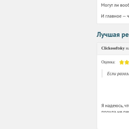
Могут ли воо
И главное — 
Лучшая ре
Clickosoftsky
на
Оценка:
Если разоз
Я надеюсь, ч
прочла не ре
перевод А. К
в ДП прочест