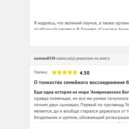
Я надеюсь, что великий паучок, а также орга
подборкой перевод В. Гуриева «Сыновья Анан
знаете ли, а мне хотелось хоть раз в ДП проче
Кстати, чтоб потом к этому не возвращаться: 
интуитивно подозреваю, что Комаринец ближе 
русскому.
nastena0310
написал(а) рецензию на книгу
Удивительным образом новая для меня долг
жанре городского фэнтези, судите сами: в ро
4.50
Оценка:
женщина-птица (явно из воронова племени), 
О тонкостях семейного воссоединения 
Но если у де Линта адски многофигурное пов
равноправны, — то Гейман, следуя классической
Еще одна история из мира "Американских Бого
книги героем в прямом смысле этого слова вов
правда поменьше, но все же роман получился 
роман-фэнтези ещё одной гранью: романом в
точнее двух сыновьях. Первый по прозвищу Тол
При этом нельзя сказать, что воспитание это 
является, да и вообще старался держаться от
научат» :) это его покойный отец (да ладно ва
бездельник и шутник, обожающий розыгрыши (
На самом деле Ананси — персонаж африканских 
средним и
нормальным
представителем общест
— во всяком случае, приведённые в тексте ро