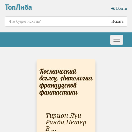
ТопЛиба
Войти
Искать
Меню