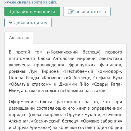
нужно сначала
войти на сайт
.
Добавить в мои книги
оставить отзыв
добавить цитату
Аннотация
В третий том («Космический беглец») первого
пятитомного блока Антологии мировой фантастики
включены произведения французских фантастов,
романы Луи Тириона «Несгибаемый коммодор»,
Петера Ранды «Космический беглец», Стефана Вула
«Объятые страхом» и Джимми Гийо «Сферы Рапа-
Нуи», а также несколько небольших рассказов.
Оформление блока рассчитано на то, что при
размещении составляющих его книг в определенном
порядке (слева направо: «Оружие-мутант», «Течение
Алкиона», «Космический беглец», «Оружие забвения»
и «Стрела Аримана») их корешки составят один общий